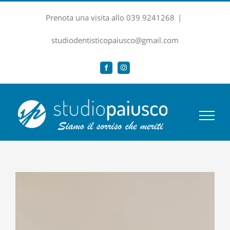
Salta
Prenota una visita allo 039 9241268
|
al
contenuto
studiodentisticopaiusco@gmail.com
Facebook
Instagram
Ingrandisci
immagine