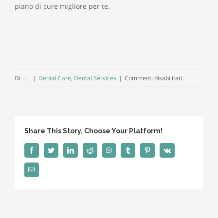
piano di cure migliore per te.
su
Di
|
|
Dental Care
,
Dental Services
|
Commenti disabilitati
Lo spazzolino
elettrico
è
uno
Share This Story, Choose Your Platform!
strumento
utile
Facebook
Twitter
LinkedIn
Reddit
WhatsApp
Tumblr
Pinterest
Vk
Email