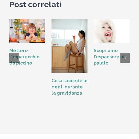
Post correlati
Scopriamo
Mettere
l’espansore al
l’apparecchio
palato
da piccino
L
Cosa succede ai
t
denti durante
o
la gravidanza