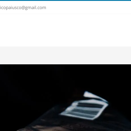
sticopaiusco@gmail.com