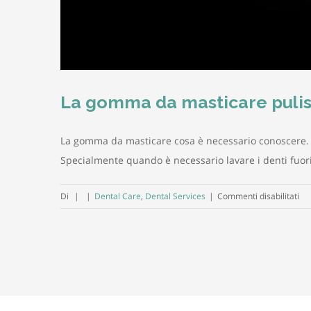
La gomma da masticare pulis
La gomma da masticare cosa è necessario conoscere. La 
Specialmente quando è necessario lavare i denti fuor
su
Di
|
|
Dental Care
,
Dental Services
|
Commenti disabilitati
La
go
da
ma
pul
da