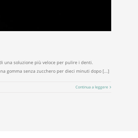
i una soluzione più veloce per pulire i denti.
una gomma senza zucchero per dieci minuti dopo [...]
Continua a leggere