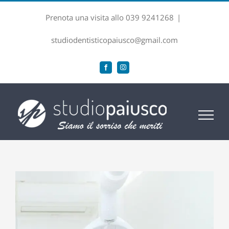
Salta
Prenota una visita allo 039 9241268
|
al
contenuto
studiodentisticopaiusco@gmail.com
Facebook
Instagram