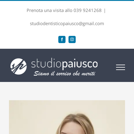
Salta
Prenota una visita allo 039 9241268
|
al
contenuto
studiodentisticopaiusco@gmail.com
Facebook
Instagram