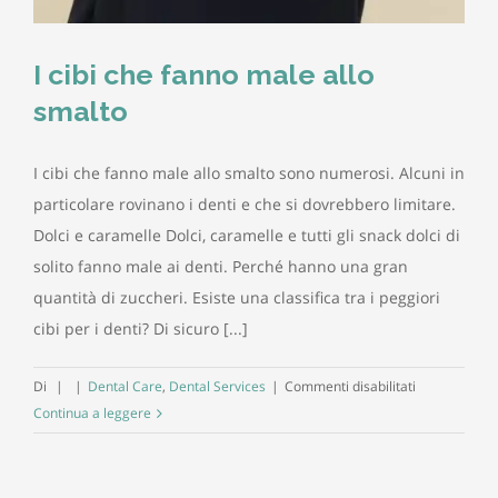
I cibi che fanno male allo
smalto
I cibi che fanno male allo smalto sono numerosi. Alcuni in
particolare rovinano i denti e che si dovrebbero limitare.
Dolci e caramelle Dolci, caramelle e tutti gli snack dolci di
solito fanno male ai denti. Perché hanno una gran
quantità di zuccheri. Esiste una classifica tra i peggiori
cibi per i denti? Di sicuro [...]
su
Di
|
|
Dental Care
,
Dental Services
|
Commenti disabilitati
I
Continua a leggere
cibi
che
fanno