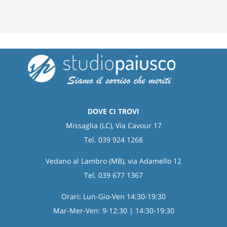
nei
denti
da
cosa
deriva
DOVE CI TROVI
Missaglia (LC), Via Cavour 17
Tel. 039 924 1268
Vedano al Lambro (MB), via Adamello 12
Tel. 039 677 1367
Orari: Lun-Gio-Ven 14:30-19:30
Mar-Mer-Ven: 9-12:30 | 14:30-19:30