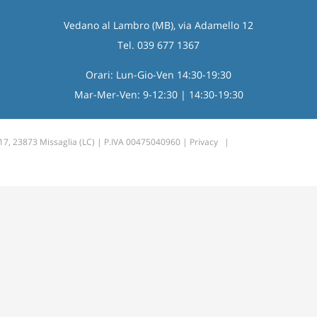
Vedano al Lambro (MB), via Adamello 12
Tel. 039 677 1367
Orari: Lun-Gio-Ven 14:30-19:30
Mar-Mer-Ven: 9-12:30 | 14:30-19:30
 17, 23873 Missaglia (LC) | P.IVA 00475040960 |
Privacy
|