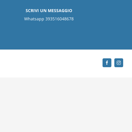
SCRIVI UN MESSAGGIO
Whatsapp 393516048678
Facebook
Instag