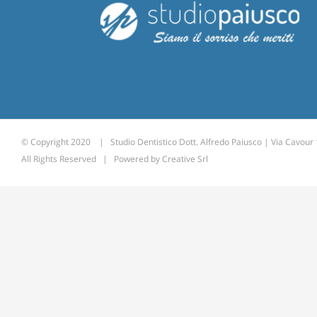
© Copyright 2020 | Studio Dentistico Dott. Alfredo Paiusco | Via Cavour
All Rights Reserved | Powered by
Creative Srl