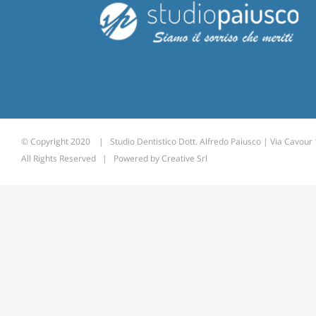
© Copyright 2020 | Studio Dentistico Dott. Alfredo Paiusco | Via Cavour
All Rights Reserved | Powered by
Creative Srl