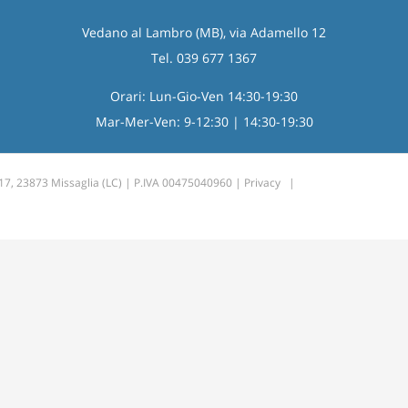
Vedano al Lambro (MB), via Adamello 12
Tel. 039 677 1367
Orari: Lun-Gio-Ven 14:30-19:30
Mar-Mer-Ven: 9-12:30 | 14:30-19:30
 17, 23873 Missaglia (LC) | P.IVA 00475040960 |
Privacy
|