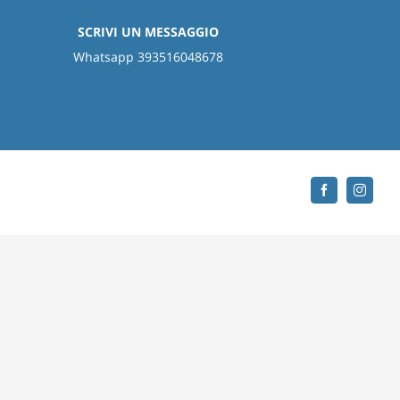
SCRIVI UN MESSAGGIO
Whatsapp 393516048678
Facebook
Instag