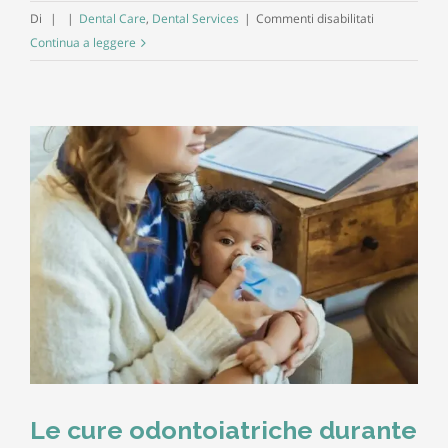
su
Di
|
|
Dental Care
,
Dental Services
|
Commenti disabilitati
I
Continua a leggere
raggi
durante
l’allattament
Le cure odontoiatriche durante