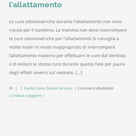
l’allattamento
Le cure odontoiatriche durante l'allattamento non sono
nocive per il bambino. La mamma non deve interrompere
le cure odontoiatriche per l'allattamento Si consiglia a
molte madri in modo inappropriato di interrompere
l’allattamento materno per effettuare le cure dal dentista
o di evitare le stesse cure durante questa fase per paura
degli effetti avversi sul neonato. [...]
su
Di
|
|
Dental Care
,
Dental Services
|
Commenti disabilitati
Le
Continua a leggere
cure
odontoiatric
durante
l’allattament