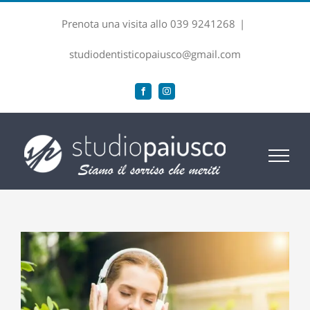
Salta
Prenota una visita allo 039 9241268
|
al
contenuto
studiodentisticopaiusco@gmail.com
Facebook
Instagram