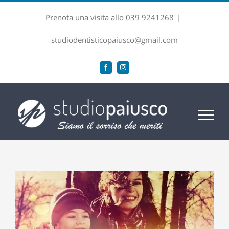
Salta
Prenota una visita allo 039 9241268
|
al
contenuto
studiodentisticopaiusco@gmail.com
Facebook
Instagram