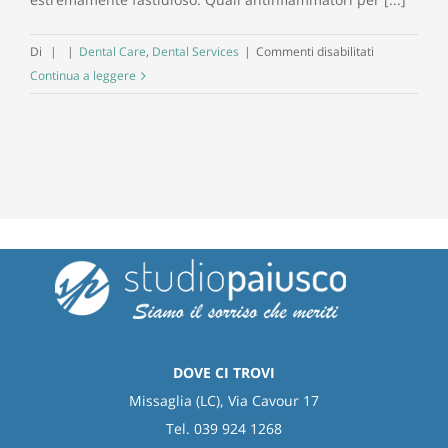
su
Di
|
|
Dental Care
,
Dental Services
|
Commenti disabilitati
Gli
Continua a leggere
antinfiammat
da
usare
contro
il
mal
di
denti
DOVE CI TROVI
Missaglia (LC), Via Cavour 17
Tel. 039 924 1268