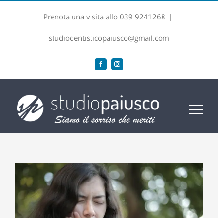
Salta
Prenota una visita allo 039 9241268
|
al
contenuto
studiodentisticopaiusco@gmail.com
Facebook
Instagram