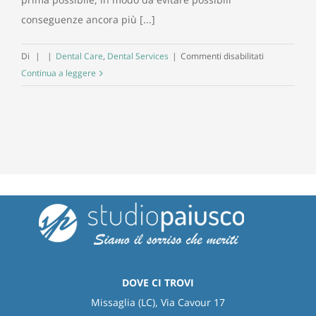
conseguenze ancora più [...]
su
Di
|
|
Dental Care
,
Dental Services
|
Commenti disabilitati
L’ascesso
Continua a leggere
è
un
rigonfiament
purulento
DOVE CI TROVI
Missaglia (LC), Via Cavour 17