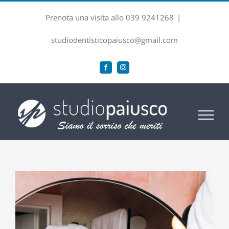
Salta
Prenota una visita allo 039 9241268
|
al
contenuto
studiodentisticopaiusco@gmail.com
Facebook
Instagram