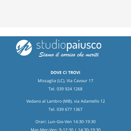
lingua
bianca
DOVE CI TROVI
Missaglia (LC), Via Cavour 17
Tel. 039 924 1268
Vedano al Lambro (MB), via Adamello 12
Tel. 039 677 1367
Orari: Lun-Gio-Ven 14:30-19:30
Mar-Mer-Ven: 9-12:30 | 14:30-19:30