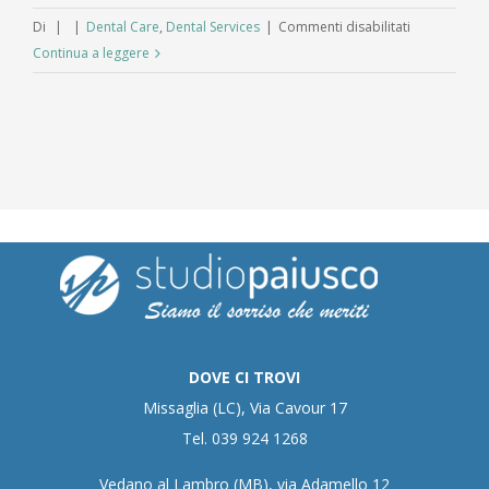
su
Di
|
|
Dental Care
,
Dental Services
|
Commenti disabilitati
Scopri
Continua a leggere
il
cibo
che
fa
bene
ai
denti
DOVE CI TROVI
Missaglia (LC), Via Cavour 17
Tel. 039 924 1268
Vedano al Lambro (MB), via Adamello 12