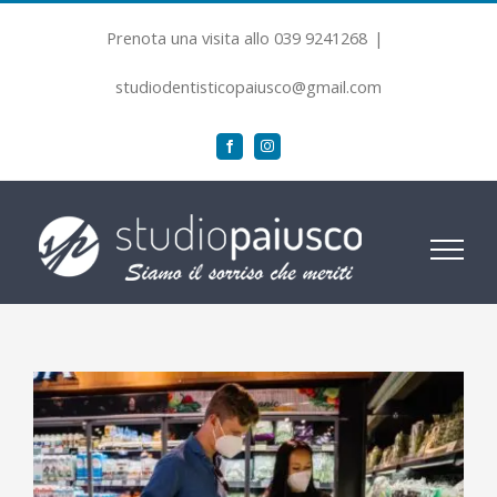
Salta
Prenota una visita allo 039 9241268
|
al
contenuto
studiodentisticopaiusco@gmail.com
Facebook
Instagram