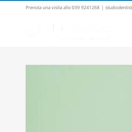
Salta
Prenota una visita allo 039 9241268
|
studiodenti
al
contenuto