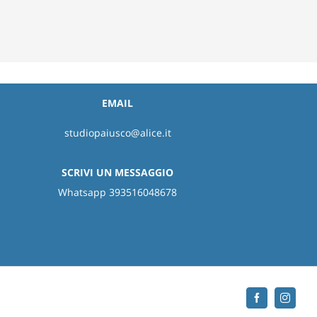
EMAIL
studiopaiusco@alice.it
SCRIVI UN MESSAGGIO
Whatsapp 393516048678
Facebook
Instag