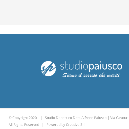
© Copyright 2020 | Studio Dentistico Dott. Alfredo Paiusco | Via Cavour
All Rights Reserved | Powered by
Creative Srl