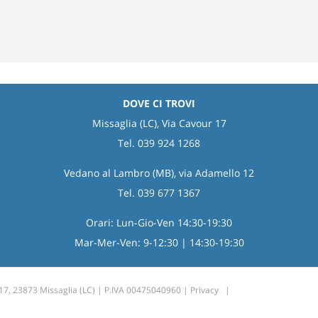
lo
spazzolino
è
importante
DOVE CI TROVI
Missaglia (LC), Via Cavour 17
Tel. 039 924 1268
Vedano al Lambro (MB), via Adamello 12
Tel. 039 677 1367
Orari: Lun-Gio-Ven 14:30-19:30
Mar-Mer-Ven: 9-12:30 | 14:30-19:30
 17, 23873 Missaglia (LC) | P.IVA 00475040960 |
Privacy
|