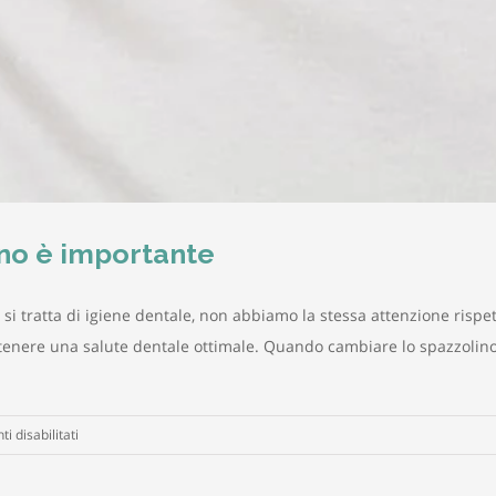
no è importante
tratta di igiene dentale, non abbiamo la stessa attenzione rispetto
tenere una salute dentale ottimale. Quando cambiare lo spazzolin
su
 disabilitati
Quando
cambiare