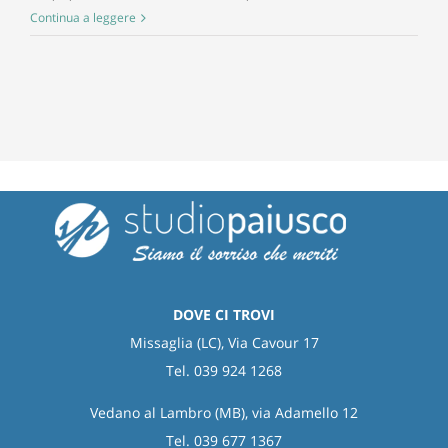
Il
Continua a leggere
cioccolato
aiuta
a
mantenere
i
denti
sani?
DOVE CI TROVI
Missaglia (LC), Via Cavour 17
Tel. 039 924 1268
Vedano al Lambro (MB), via Adamello 12
Tel. 039 677 1367