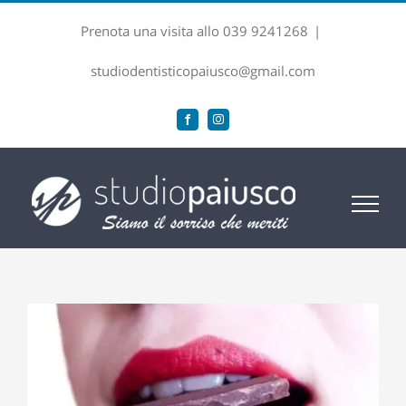
Salta
Prenota una visita allo 039 9241268
|
al
contenuto
studiodentisticopaiusco@gmail.com
Facebook
Instagram