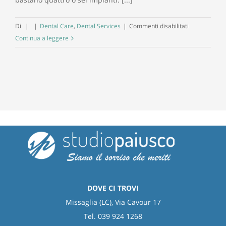
su
Di
|
|
Dental Care
,
Dental Services
|
Commenti disabilitati
Cos’è
Continua a leggere
un
impianto
dentale
e
come
si
mette
DOVE CI TROVI
Missaglia (LC), Via Cavour 17
Tel. 039 924 1268