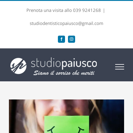
Salta
Prenota una visita allo 039 9241268
|
al
contenuto
studiodentisticopaiusco@gmail.com
Facebook
Instagram