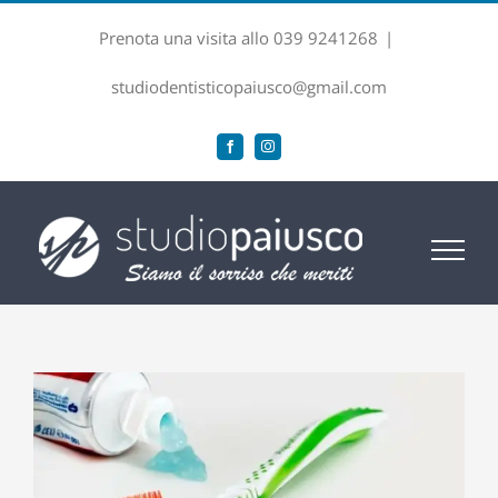
Salta
Prenota una visita allo 039 9241268
|
al
contenuto
studiodentisticopaiusco@gmail.com
Facebook
Instagram