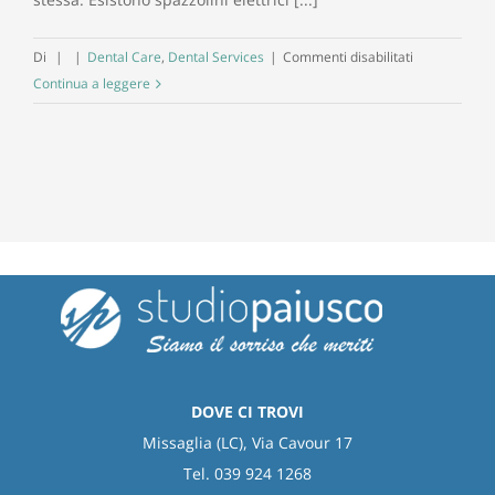
su
Di
|
|
Dental Care
,
Dental Services
|
Commenti disabilitati
Scegliere
Continua a leggere
tra
lo
spazzolino
elettrico
o
quello
manuale
DOVE CI TROVI
Missaglia (LC), Via Cavour 17
Tel. 039 924 1268