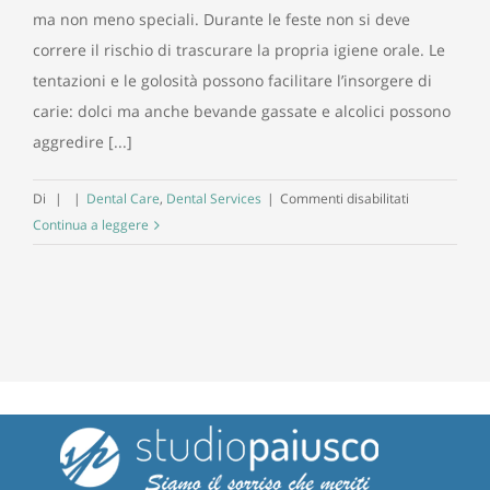
ma non meno speciali. Durante le feste non si deve
correre il rischio di trascurare la propria igiene orale. Le
tentazioni e le golosità possono facilitare l’insorgere di
carie: dolci ma anche bevande gassate e alcolici possono
aggredire [...]
su
Di
|
|
Dental Care
,
Dental Services
|
Commenti disabilitati
Come
Continua a leggere
proteggere
i
denti
a
Natale?