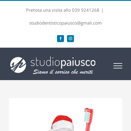
Salta
Prenota una visita allo 039 9241268
|
al
contenuto
studiodentisticopaiusco@gmail.com
Facebook
Instagram