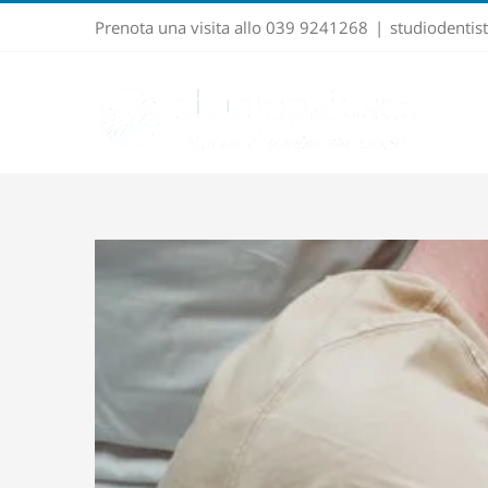
Salta
Prenota una visita allo 039 9241268
|
studiodenti
al
contenuto