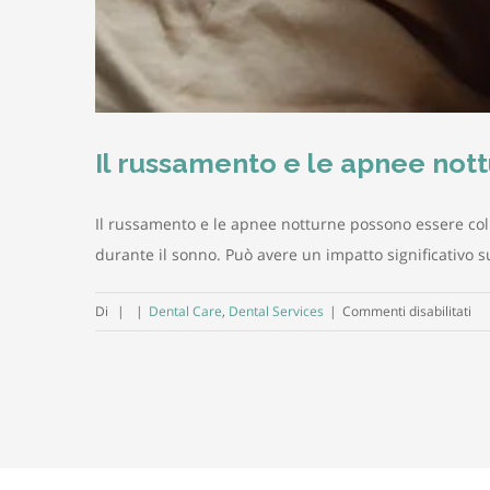
Il russamento e le apnee not
Il russamento e le apnee notturne possono essere coll
durante il sonno. Può avere un impatto significativo sul
su
Di
|
|
Dental Care
,
Dental Services
|
Commenti disabilitati
Il
ru
e
le
ap
not