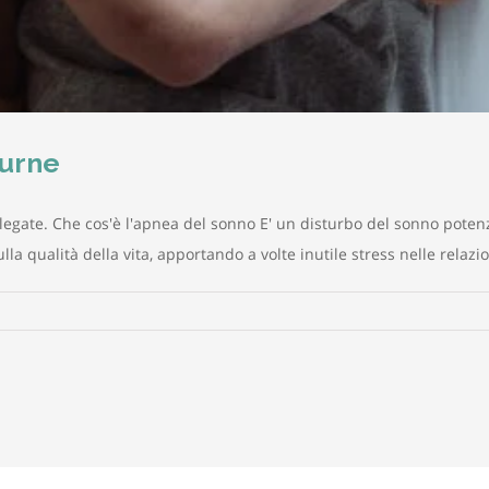
turne
egate. Che cos'è l'apnea del sonno E' un disturbo del sonno potenzi
la qualità della vita, apportando a volte inutile stress nelle relazio
ssamento
nee
turne