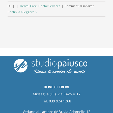
su
Di
|
|
Dental Care
,
Dental Services
|
Commenti disabilitati
Le
Continua a leggere
allergie
primaverili
sono
collegate
ai
denti
DOVE CI TROVI
Missaglia (LC), Via Cavour 17
Tel. 039 924 1268
Vedano al Lambro (MB), via Adamello 12