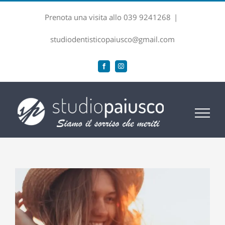
Salta
Prenota una visita allo 039 9241268
|
al
contenuto
studiodentisticopaiusco@gmail.com
Facebook
Instagram