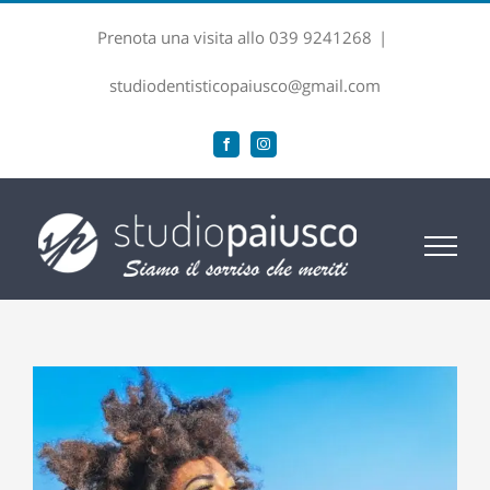
Salta
Prenota una visita allo 039 9241268
|
al
contenuto
studiodentisticopaiusco@gmail.com
Facebook
Instagram