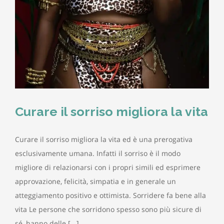
Curare il sorriso migliora la vita
Curare il sorriso migliora la vita ed è una prerogativa
esclusivamente umana. Infatti il sorriso è il modo
migliore di relazionarsi con i propri simili ed esprimere
approvazione, felicità, simpatia e in generale un
atteggiamento positivo e ottimista. Sorridere fa bene alla
vita Le persone che sorridono spesso sono più sicure di
sé, hanno delle [...]