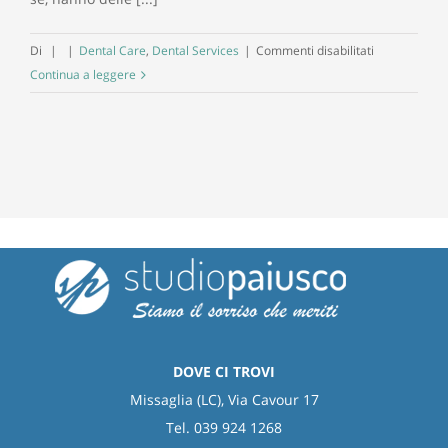
su
Di
|
|
Dental Care
,
Dental Services
|
Commenti disabilitati
Curare
Continua a leggere
il
sorriso
migliora
la
vita
DOVE CI TROVI
Missaglia (LC), Via Cavour 17
Tel. 039 924 1268