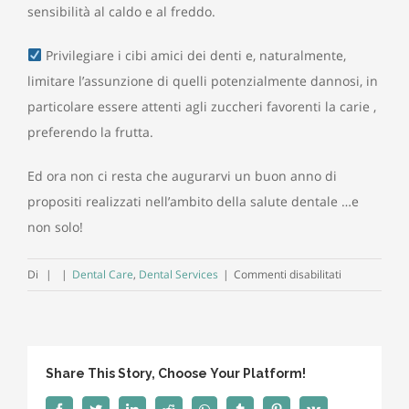
sensibilità al caldo e al freddo.
Privilegiare i cibi amici dei denti e, naturalmente,
limitare l’assunzione di quelli potenzialmente dannosi, in
particolare essere attenti agli zuccheri favorenti la carie ,
preferendo la frutta.
Ed ora non ci resta che augurarvi un buon anno di
propositi realizzati nell’ambito della salute dentale …e
non solo!
su
Di
|
|
Dental Care
,
Dental Services
|
Commenti disabilitati
Buoni
propositi
per
l’anno
Share This Story, Choose Your Platform!
nuovo
sui
Facebook
Twitter
LinkedIn
Reddit
WhatsApp
Tumblr
Pinterest
Vk