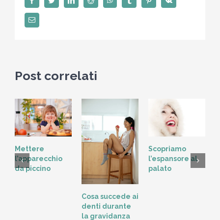
denti
Email
Post correlati
Scopriamo
Mettere
l’espansore al
l’apparecchio
palato
da piccino
L
Cosa succede ai
t
denti durante
o
la gravidanza