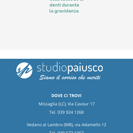
t
denti durante
o
la gravidanza
DOVE CI TROVI
Missaglia (LC), Via Cavour 17
Tel. 039 924 1268
Vedano al Lambro (MB), via Adamello 12
Tel. 039 677 1367