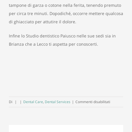
tampone di garza o cotone nella ferita, tenendo premuto
per circa tre minuti. Dopodiché, occorre mettere qualcosa
di ghiacciato per attutire il dolore.
Infine lo Studio dentistico Paiusco nelle sue sedi sia in
Brianza che a Lecco ti aspetta per conoscerti.
su
Di
|
|
Dental Care
,
Dental Services
|
Commenti disabilitati
Che
cosa
fare
se