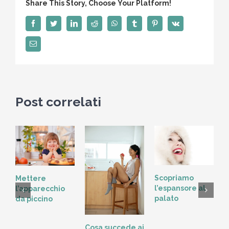
Share This Story, Choose Your Platform!
si
rovina
Facebook
Twitter
LinkedIn
Reddit
WhatsApp
Tumblr
Pinterest
Vk
un
Email
dente
a
tuo
figlio
Post correlati
Scopriamo
Mettere
l’espansore al
l’apparecchio
palato
da piccino
L
Cosa succede ai