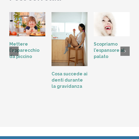
Scopriamo
Mettere
l’espansore al
l’apparecchio
palato
da piccino
L
Cosa succede ai
t
denti durante
o
la gravidanza