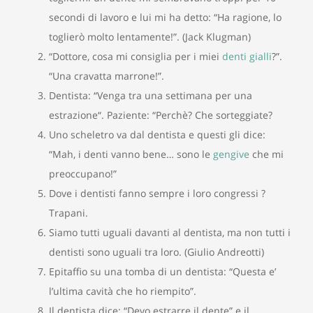
secondi di lavoro e lui mi ha detto: “Ha ragione, lo
toglierò molto lentamente!”. (Jack Klugman)
“Dottore, cosa mi consiglia per i miei
denti gialli
?”.
“Una cravatta marrone!”.
Dentista: “Venga tra una settimana per una
estrazione“. Paziente: “Perchè? Che sorteggiate?
Uno scheletro va dal dentista e questi gli dice:
“Mah, i denti vanno bene… sono le
gengive
che mi
preoccupano!”
Dove i dentisti fanno sempre i loro congressi ?
Trapani.
Siamo tutti uguali davanti al dentista, ma non tutti i
dentisti sono uguali tra loro. (Giulio Andreotti)
Epitaffio su una tomba di un dentista: “Questa e’
l’ultima cavità che ho riempito”.
Il dentista dice: “Devo estrarre il dente” e il