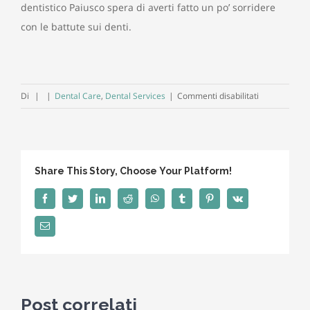
dentistico Paiusco spera di averti fatto un po’ sorridere
con le battute sui denti.
su
Di
|
|
Dental Care
,
Dental Services
|
Commenti disabilitati
Freddure
e
battute
divertenti
Share This Story, Choose Your Platform!
sul
tuo
Facebook
Twitter
LinkedIn
Reddit
WhatsApp
Tumblr
Pinterest
Vk
dentista
Email
in
Brianza
Post correlati