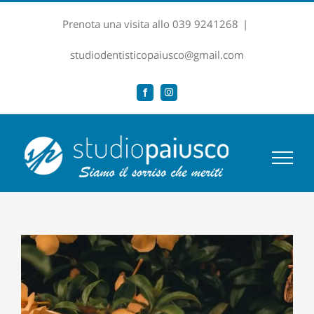
Salta
Prenota una visita allo 039 9241268
|
al
contenuto
studiodentisticopaiusco@gmail.com
Facebook
Instagram
Ingrandisci
immagine