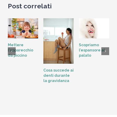
Post correlati
Scopriamo
Mettere
l’espansore al
l’apparecchio
palato
da piccino
L
Cosa succede ai
t
denti durante
o
la gravidanza