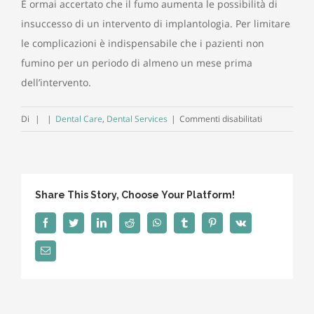
È ormai accertato che il fumo aumenta le possibilità di
insuccesso di un intervento di implantologia. Per limitare
le complicazioni è indispensabile che i pazienti non
fumino per un periodo di almeno un mese prima
dell’intervento.
su
Di
|
|
Dental Care
,
Dental Services
|
Commenti disabilitati
I
denti
gialli
Share This Story, Choose Your Platform!
Facebook
Twitter
LinkedIn
Reddit
WhatsApp
Tumblr
Pinterest
Vk
Email