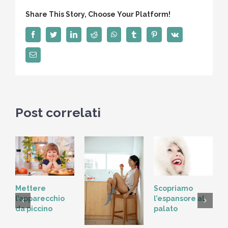
tra
Share This Story, Choose Your Platform!
dente
e
Facebook
Twitter
LinkedIn
Reddit
WhatsApp
Tumblr
Pinterest
Vk
gengiva
Email
Post correlati
Scopriamo
Mettere
l’espansore al
l’apparecchio
palato
da piccino