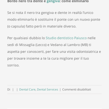
Bordo nero tra dente e
gengiva
: come eliminarlo
Se si nota il nero tra gengiva e dente in realtà l’unico
modo eliminarlo è sostituire il ponte con un nuovo ponte
(o capsula) fatto però in materiale diverso.
Per qualsiasi dubbio lo
Studio dentistico Paiusco
nelle
sedi di Missaglia (Lecco) e Vedano al Lambro (MB) ti
aspetta per conoscerti, per fare una visita odontoiatrica e
per trovare insieme a te la cura migliore per il tuo
sorriso.
su
Di
|
|
Dental Care
,
Dental Services
|
Commenti disabilitati
Il
bordo
nero