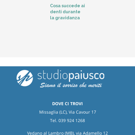
L
Cosa succede ai
t
denti durante
o
la gravidanza
DOVE CI TROVI
Missaglia (LC), Via Cavour 17
Tel. 039 924 1268
Vedano al Lambro (MB), via Adamello 12