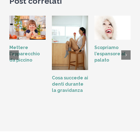
Post correlati
Scopriamo
Mettere
l’espansore al
l’apparecchio
palato
da piccino
L
Cosa succede ai
t
denti durante
o
la gravidanza