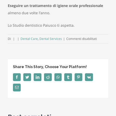
Eseguire un trattamento di igiene orale professionale
almeno due volte l’anno.
Lo Studio dentistico Paiusco ti aspetta.
su
Di
|
|
Dental Care
,
Dental Services
|
Commenti disabilitati
La
frequenza
nel
lavaggio
Share This Story, Choose Your Platform!
dei
denti
Facebook
Twitter
LinkedIn
Reddit
WhatsApp
Tumblr
Pinterest
Vk
è
Email
importante