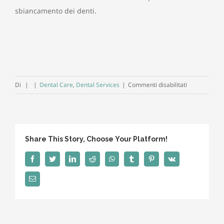
sbiancamento dei denti.
su
Di
|
|
Dental Care
,
Dental Services
|
Commenti disabilitati
La
verità
sull’oil
pulling
Share This Story, Choose Your Platform!
Facebook
Twitter
LinkedIn
Reddit
WhatsApp
Tumblr
Pinterest
Vk
Email