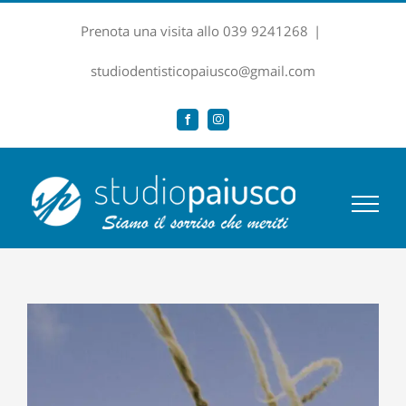
Salta
Prenota una visita allo 039 9241268
|
al
contenuto
studiodentisticopaiusco@gmail.com
Facebook
Instagram
Ingrandisci
immagine