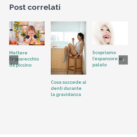
Post correlati
Scopriamo
Mettere
l’espansore al
l’apparecchio
palato
da piccino
L
Cosa succede ai
t
denti durante
o
la gravidanza