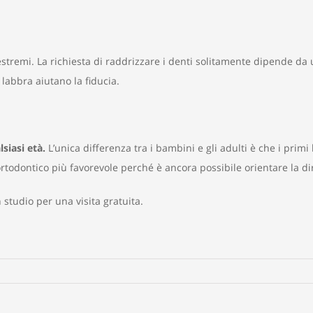
estremi. La richiesta di raddrizzare i denti solitamente dipende da 
 labbra aiutano la fiducia.
siasi età.
L’unica differenza tra i bambini e gli adulti è che i prim
todontico più favorevole perché è ancora possibile orientare la dir
n studio per una visita gratuita.
rtodonzia