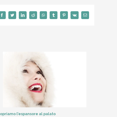
Facebook
Twitter
LinkedIn
Reddit
WhatsApp
Tumblr
Pinterest
Vk
Email
opriamo l’espansore al palato