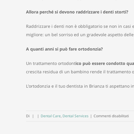
Allora perché si devono raddrizzare i denti storti?
Raddrizzare i denti non è obbligatorio se non in casi 
migliore: un bel sorriso ed un gradevole aspetto delle
A quanti anni si può fare ortodonzia?
Un trattamento ortodont
ico può essere condotto qual
crescita residua di un bambino rende il trattamento or
L’ortodonzia e il tuo dentista in Brianza ti aspettano i
su
Di
|
|
Dental Care
,
Dental Services
|
Commenti disabilitati
L’o
e