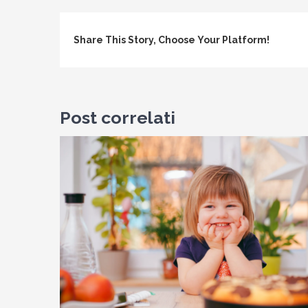
il
tuo
Share This Story, Choose Your Platform!
den
in
Br
Post correlati