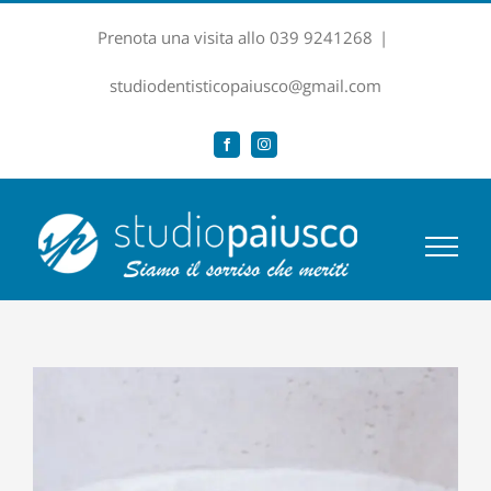
Salta
Prenota una visita allo 039 9241268
|
al
contenuto
studiodentisticopaiusco@gmail.com
Facebook
Instagram
Ingrandisci
immagine