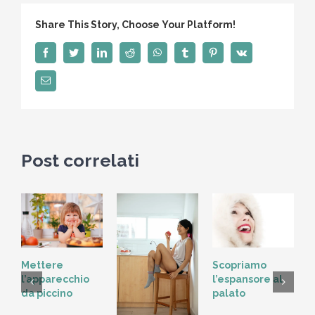
denti
Share This Story, Choose Your Platform!
non
causato
Facebook
Twitter
LinkedIn
Reddit
WhatsApp
Tumblr
Pinterest
Vk
dalle
Email
carie
Post correlati
Scopriamo
Mettere
l’espansore al
l’apparecchio
palato
da piccino