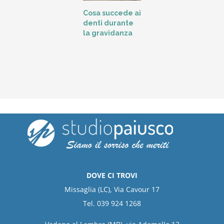
L
Cosa succede ai
t
denti durante
o
la gravidanza
DOVE CI TROVI
Missaglia (LC), Via Cavour 17
Tel. 039 924 1268