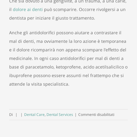
Che sia dovuto a una gengivite, a un trauma, a una carie,
il
dolore ai denti
può scomparire. Occorre rivolgersi a un
dentista per iniziare il giusto trattamento.
Anche gli antidolorifici possono aiutare a contrastare il
mal di denti, ma ovviamente la loro azione è temporanea
e il dolore ricomparirà non appena scompare l’effetto del
medicinale. In ogni caso antidolorifici per mal di denti a
base di paracetamolo, ketoprofene, acido acetilsalicilico o
ibuprofene possono essere assunti nel frattempo che si
attende la visita specialistica.
su
Di
|
|
Dental Care
,
Dental Services
|
Commenti disabilitati
Il
male
ai