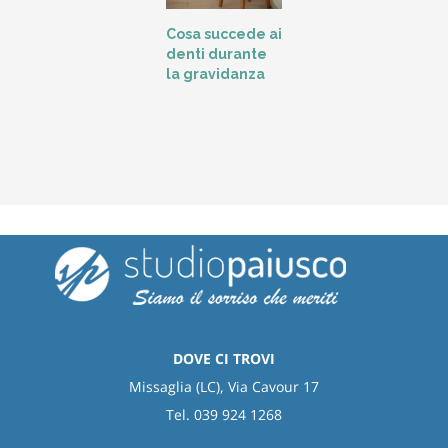
L
Cosa succede ai
t
denti durante
o
la gravidanza
DOVE CI TROVI
Missaglia (LC), Via Cavour 17
Tel. 039 924 1268