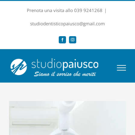
Salta
Prenota una visita allo 039 9241268
|
al
contenuto
studiodentisticopaiusco@gmail.com
Facebook
Instagram
Ingrandisci
immagine