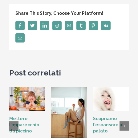
la
visita
Share This Story, Choose Your Platform!
dal
dentista
Facebook
Twitter
LinkedIn
Reddit
WhatsApp
Tumblr
Pinterest
Vk
Email
Post correlati
Scopriamo
Mettere
l’espansore al
l’apparecchio
palato
da piccino