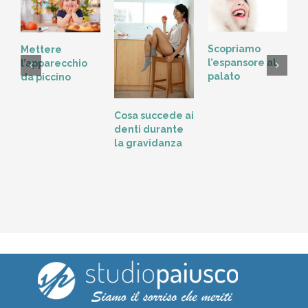
Scopriamo
Mettere
l’espansore al
l’apparecchio
palato
da piccino
L
Cosa succede ai
t
denti durante
o
la gravidanza