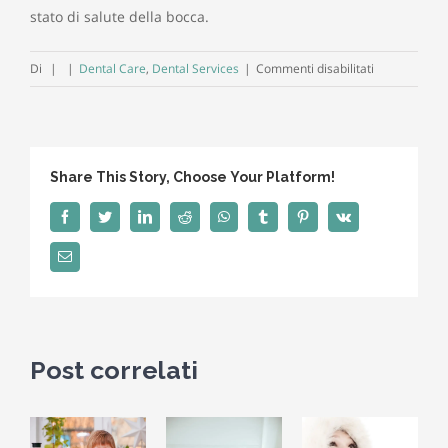
stato di salute della bocca.
su
Di
|
|
Dental Care
,
Dental Services
|
Commenti disabilitati
Quale
è
il
dentifricio
Share This Story, Choose Your Platform!
migliore?
Come
Facebook
Twitter
LinkedIn
Reddit
WhatsApp
Tumblr
Pinterest
Vk
scegliere
Email
al
meglio
Post correlati