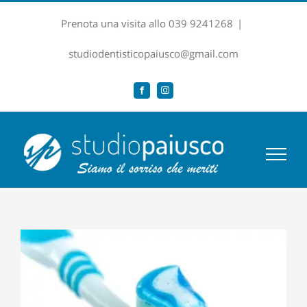
Salta
Prenota una visita allo 039 9241268
|
al
contenuto
studiodentisticopaiusco@gmail.com
Facebook
Instagram
Ingrandisci
immagine