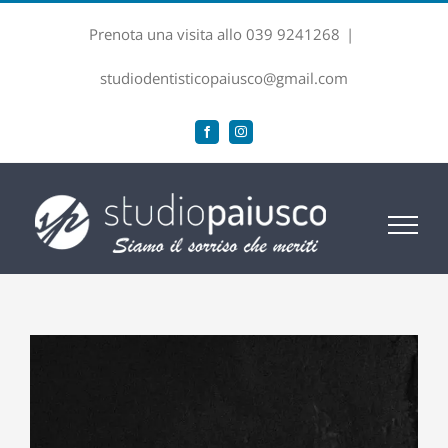
Salta
Prenota una visita allo 039 9241268
|
al
contenuto
studiodentisticopaiusco@gmail.com
Facebook
Instagram